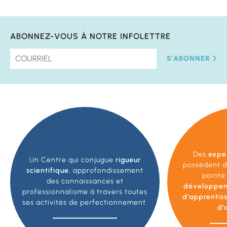
ABONNEZ-VOUS À NOTRE INFOLETTRE
S'ABONNER
Des
expe
Un Centre qui conjugue
rigueur
possèdent d
scientifique
, approfondissement
pointe
des connaissances et
développe
professionnalisme à travers toutes
d’apprentis
ses activités de perfectionnement.
d’