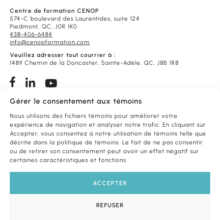
Centre de formation CENOP
574-C boulevard des Laurentides, suite 124
Piedmont, QC, J0R 1K0
438-406-6484
info@cenopformation.com
Veuillez adresser tout courrier à :
1489 Chemin de la Doncaster, Sainte-Adèle, QC, J8B 1R8
Gérer le consentement aux témoins
Conditions de vente
Foire aux questions
Nous utilisons des fichiers témoins pour améliorer votre
expérience de navigation et analyser notre trafic. En cliquant sur
Accepter, vous consentez à notre utilisation de témoins telle que
FORMATIONS
PAR THÈME
décrite dans la politique de témoins. Le fait de ne pas consentir
ou de retirer son consentement peut avoir un effet négatif sur
certaines caractéristiques et fonctions.
FORMATIONS
PAR PROFESSION
ACCEPTER
NOS
SERVICES
REFUSER