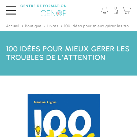
Passer
au
contenu
principal
Accueil
Boutique
Livres
100 Idées pour mieux gérer les troubles de l’attention
100 IDÉES POUR MIEUX GÉRER LES
TROUBLES DE L’ATTENTION