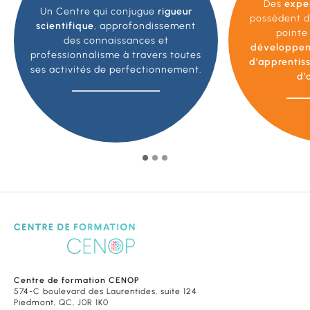
Des
expe
Un Centre qui conjugue
rigueur
possèdent d
scientifique
, approfondissement
pointe
des connaissances et
développe
professionnalisme à travers toutes
d’apprentis
ses activités de perfectionnement.
d’
Centre de formation CENOP
574-C boulevard des Laurentides, suite 124
Piedmont, QC, J0R 1K0