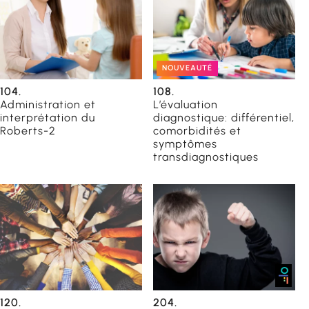
NOUVEAUTÉ
orientation
104.
108.
Administration et
L’évaluation
catrices
interprétation du
diagnostique: différentiel,
Roberts-2
comorbidités et
symptômes
transdiagnostiques
du
120.
204.