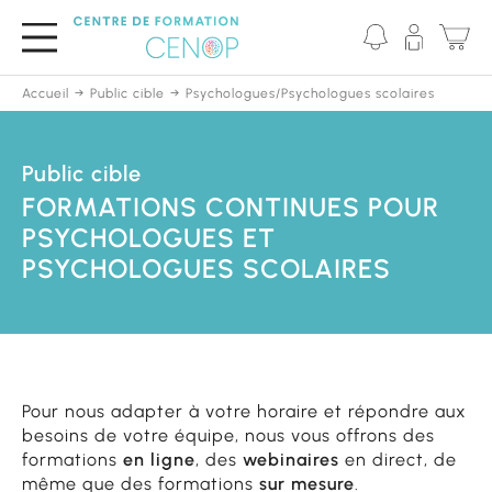
Passer
au
contenu
principal
Accueil
Public cible
Psychologues/Psychologues scolaires
Public cible
FORMATIONS CONTINUES POUR
PSYCHOLOGUES ET
PSYCHOLOGUES SCOLAIRES
Pour nous adapter à votre horaire et répondre aux
besoins de votre équipe, nous vous offrons des
formations
en ligne
, des
webinaires
en direct, de
même que des formations
sur mesure
.