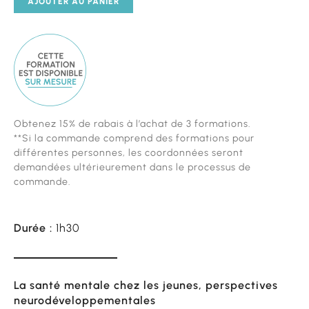
AJOUTER AU PANIER
Cette
Obtenez 15% de rabais à l’achat de 3 formations.
formation
**Si la commande comprend des formations pour
est
différentes personnes, les coordonnées seront
diponible
demandées ultérieurement dans le processus de
sur
commande.
mesure
Durée :
1h30
La santé mentale chez les jeunes, perspectives
neurodéveloppementales