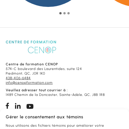
Centre de formation CENOP
574-C boulevard des Laurentides, suite 124
Piedmont, QC, J0R 1K0
438-406-6484
info@cenopformation.com
Veuillez adresser tout courrier à :
1489 Chemin de la Doncaster, Sainte-Adèle, QC, J8B 1R8
Gérer le consentement aux témoins
Conditions de vente
Foire aux questions
Nous utilisons des fichiers témoins pour améliorer votre