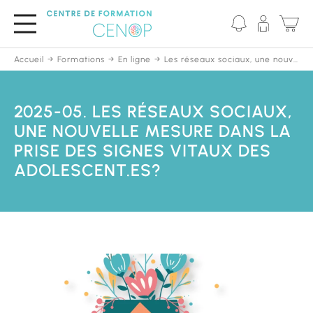
Passer
au
contenu
principal
Accueil
Formations
En ligne
Les réseaux sociaux, une nouvelle mesure dans la prise des signes vitaux des adolescent.es?
2025-05. LES RÉSEAUX SOCIAUX,
UNE NOUVELLE MESURE DANS LA
PRISE DES SIGNES VITAUX DES
ADOLESCENT.ES?