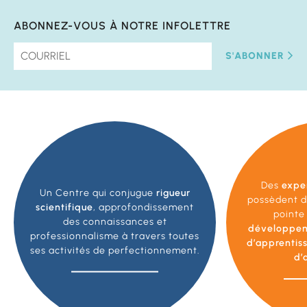
ABONNEZ-VOUS À NOTRE INFOLETTRE
S'ABONNER
Des
expe
Un Centre qui conjugue
rigueur
possèdent d
scientifique
, approfondissement
pointe
des connaissances et
développe
professionnalisme à travers toutes
d’apprentis
ses activités de perfectionnement.
d’