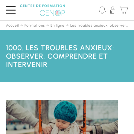
Passer
au
contenu
principal
Accueil
Formations
En ligne
Les troubles anxieux: observer, comprendre et intervenir
1000. LES TROUBLES ANXIEUX:
OBSERVER, COMPRENDRE ET
INTERVENIR