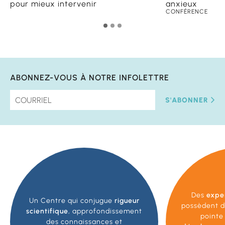
pour mieux intervenir
anxieux
CONFÉRENCE
ABONNEZ-VOUS À NOTRE INFOLETTRE
S'ABONNER
Des
expe
Un Centre qui conjugue
rigueur
possèdent d
scientifique
, approfondissement
pointe
des connaissances et