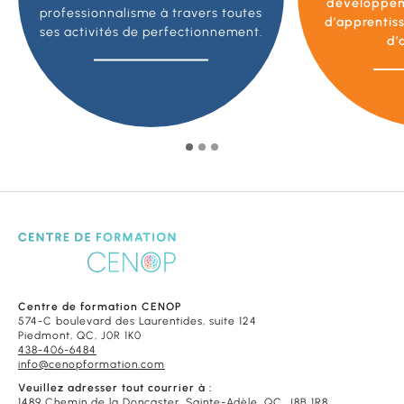
développe
professionnalisme à travers toutes
d’apprentis
ses activités de perfectionnement.
d’
Centre de formation CENOP
574-C boulevard des Laurentides, suite 124
Piedmont, QC, J0R 1K0
438-406-6484
info@cenopformation.com
Veuillez adresser tout courrier à :
1489 Chemin de la Doncaster, Sainte-Adèle, QC, J8B 1R8