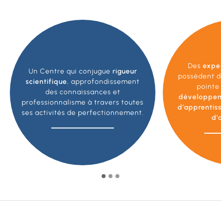
Des
expe
Un Centre qui conjugue
rigueur
possèdent d
scientifique
, approfondissement
pointe
des connaissances et
développe
professionnalisme à travers toutes
d’apprentis
ses activités de perfectionnement.
d’