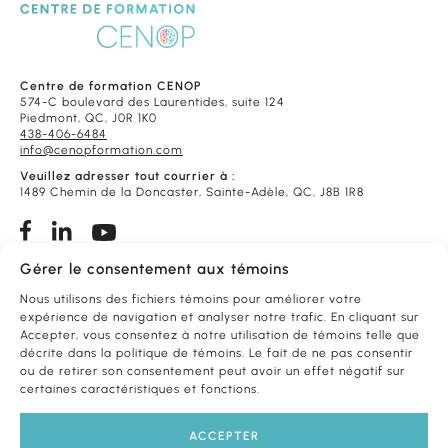
Centre de formation CENOP
574-C boulevard des Laurentides, suite 124
Piedmont, QC, J0R 1K0
438-406-6484
info@cenopformation.com
Veuillez adresser tout courrier à :
1489 Chemin de la Doncaster, Sainte-Adèle, QC, J8B 1R8
Gérer le consentement aux témoins
Conditions de vente
Foire aux questions
Nous utilisons des fichiers témoins pour améliorer votre
expérience de navigation et analyser notre trafic. En cliquant sur
Accepter, vous consentez à notre utilisation de témoins telle que
FORMATIONS
PAR THÈME
décrite dans la politique de témoins. Le fait de ne pas consentir
ou de retirer son consentement peut avoir un effet négatif sur
certaines caractéristiques et fonctions.
FORMATIONS
PAR PROFESSION
ACCEPTER