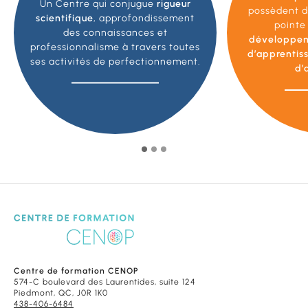
Un Centre qui conjugue
rigueur
possèdent d
scientifique
, approfondissement
pointe
des connaissances et
développe
professionnalisme à travers toutes
d’apprentis
ses activités de perfectionnement.
d’
Centre de formation CENOP
574-C boulevard des Laurentides, suite 124
Piedmont, QC, J0R 1K0
438-406-6484