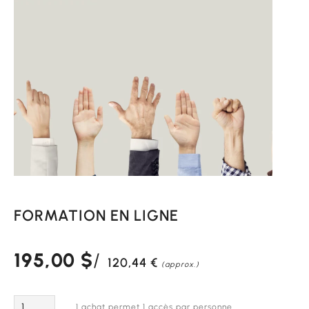
FORMATION EN LIGNE
195,00
$
120,44
€
(approx.)
Quantité
1 achat permet 1 accès par personne.