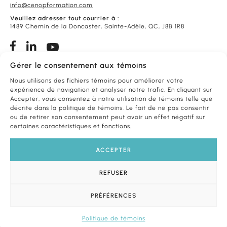
info@cenopformation.com
Veuillez adresser tout courrier à :
1489 Chemin de la Doncaster, Sainte-Adèle, QC, J8B 1R8
Gérer le consentement aux témoins
Conditions de vente
Foire aux questions
Nous utilisons des fichiers témoins pour améliorer votre
expérience de navigation et analyser notre trafic. En cliquant sur
Accepter, vous consentez à notre utilisation de témoins telle que
FORMATIONS
PAR THÈME
décrite dans la politique de témoins. Le fait de ne pas consentir
ou de retirer son consentement peut avoir un effet négatif sur
certaines caractéristiques et fonctions.
FORMATIONS
PAR PROFESSION
ACCEPTER
NOS
SERVICES
REFUSER
© 2026 Tous droits réservés. Centre de formation CENOP.
PRÉFÉRENCES
Conception et référencement
La Petite Boite Web
.
Politique de témoins