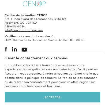
Centre de formation CENOP
574-C boulevard des Laurentides, suite 124
Piedmont, QC, J0R 1K0
438-406-6484
info@cenopformation.com
Veuillez adresser tout courrier à :
1489 Chemin de la Doncaster, Sainte-Adèle, QC, J8B 1R8
Gérer le consentement aux témoins
Conditions de vente
Foire aux questions
Nous utilisons des fichiers témoins pour améliorer votre
expérience de navigation et analyser notre trafic. En cliquant sur
Accepter, vous consentez à notre utilisation de témoins telle que
FORMATIONS
PAR THÈME
décrite dans la politique de témoins. Le fait de ne pas consentir
ou de retirer son consentement peut avoir un effet négatif sur
certaines caractéristiques et fonctions.
FORMATIONS
PAR PROFESSION
ACCEPTER
NOS
SERVICES