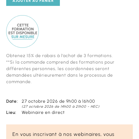
AJOUTER AU PANIER
Cette
Obtenez 15% de rabais à l’achat de 3 formations.
formation
**Si la commande comprend des formations pour
est
différentes personnes, les coordonnées seront
diponible
demandées ultérieurement dans le processus de
sur
commande.
mesure
Date:
27 octobre 2026 de 9h00 à 16h00
(27 octobre 2026 de 14h00 à 21h00 - HEC)
Lieu:
Webinaire en direct
En vous inscrivant à nos webinaires, vous