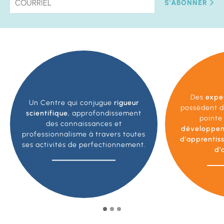
S'ABONNER
Des
expe
Un Centre qui conjugue
rigueur
possèdent d
scientifique
, approfondissement
pointe
des connaissances et
développe
professionnalisme à travers toutes
d’apprentis
ses activités de perfectionnement.
d’