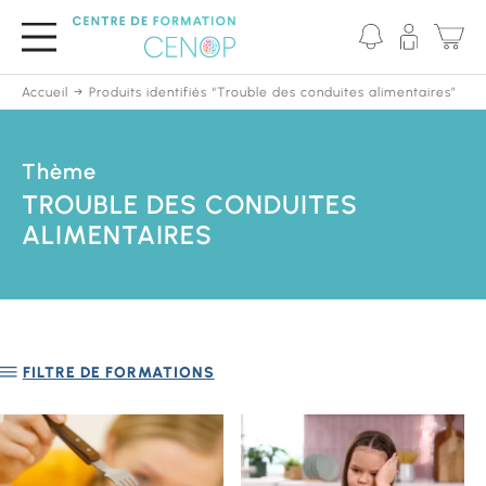
Passer
au
contenu
principal
Accueil
Produits identifiés “Trouble des conduites alimentaires”
Thème
TROUBLE DES CONDUITES
ALIMENTAIRES
FILTRE DE FORMATIONS