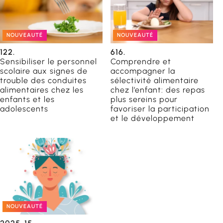
NOUVEAUTÉ
NOUVEAUTÉ
orientation
122.
616.
Sensibiliser le personnel
Comprendre et
catrices
scolaire aux signes de
accompagner la
trouble des conduites
sélectivité alimentaire
alimentaires chez les
chez l’enfant: des repas
enfants et les
plus sereins pour
adolescents
favoriser la participation
du
et le développement
NOUVEAUTÉ