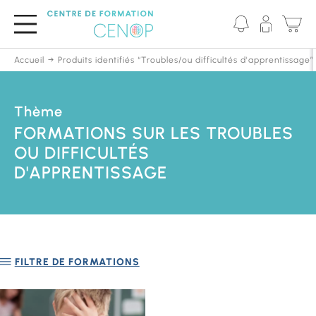
Passer
au
contenu
principal
Accueil
Produits identifiés “Troubles/ou difficultés d'apprentissage”
Thème
FORMATIONS SUR LES TROUBLES
OU DIFFICULTÉS
D'APPRENTISSAGE
FILTRE DE FORMATIONS