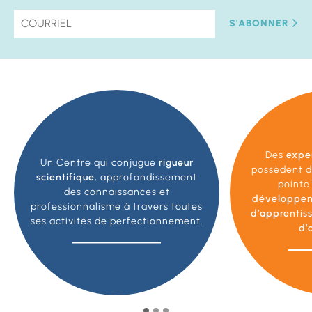
S'ABONNER
Des
expe
Un Centre qui conjugue
rigueur
possèdent d
scientifique
, approfondissement
pointe
des connaissances et
développe
professionnalisme à travers toutes
d’apprentis
ses activités de perfectionnement.
d’