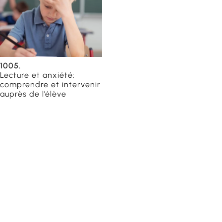
orientation
1005.
Lecture et anxiété:
catrices
comprendre et intervenir
auprès de l’élève
du