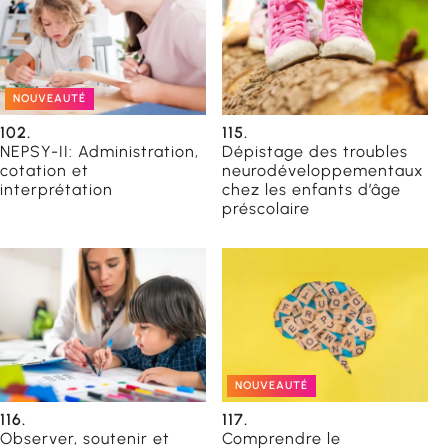
NOUVEAUTÉ
orientation
102.
115.
NEPSY-II: Administration,
Dépistage des troubles
catrices
cotation et
neurodéveloppementaux
interprétation
chez les enfants d’âge
préscolaire
du
NOUVEAUTÉ
116.
117.
Observer, soutenir et
Comprendre le