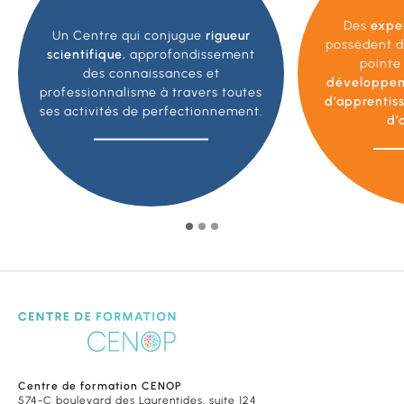
Des
expe
Un Centre qui conjugue
rigueur
possèdent d
scientifique
, approfondissement
pointe
des connaissances et
développe
professionnalisme à travers toutes
d’apprentis
ses activités de perfectionnement.
d’
Centre de formation CENOP
574-C boulevard des Laurentides, suite 124