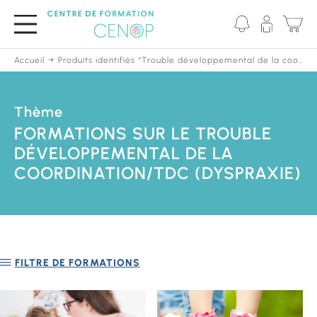
Passer
au
contenu
principal
Accueil
Produits identifiés “Trouble développemental de la coordination/TDC (Dyspraxie)”
Thème
FORMATIONS SUR LE TROUBLE
DÉVELOPPEMENTAL DE LA
COORDINATION/TDC (DYSPRAXIE)
FILTRE DE FORMATIONS