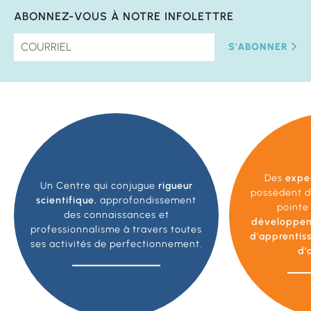
ABONNEZ-VOUS À NOTRE INFOLETTRE
S'ABONNER
Des
expe
Un Centre qui conjugue
rigueur
possèdent d
scientifique
, approfondissement
pointe
des connaissances et
développe
professionnalisme à travers toutes
d’apprentis
ses activités de perfectionnement.
d’