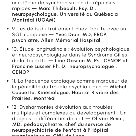
une tâche de synchronisation de réponses
rapides
— Marc Thibeault, Psy. D.,
neuropsychologue, Université du Québec à
Montréal (UQAM)
9. Les défis du traitement chez l’adulte avec un
SGT complexe
— Yves Dion, MD, FRCP,
psychiatre, Allen Mémorial Hospital
10. Étude longitudinale : évolution psychologique
et neuropsychologique dans le Syndrome Gilles
de la Tourette
— Line Gascon M. Ps., CENOP et
Francine Lussier Ph. D., neuropsychologue ,
CENOP
11. La fréquence cardiaque comme marqueur de
la pénibilité du trouble psychiatrique
— Michel
Caouette, Kinésiologue, Hôpital Rivière des
Prairies, Montréal
12. Dysharmonies d’évolution aux troubles
multiples et complexes du développement : Un
diagnostic différentiel délicat
— Olivier Revol,
MD, pédopsychiatre, chef du service de
neuropsychiatrie de l’enfant à l’Hôpital
neurologique au CHU de Lyon