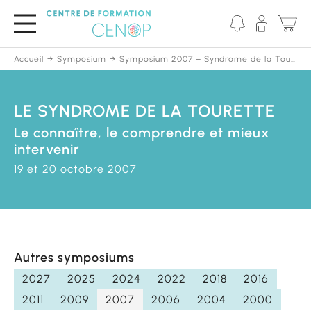
Passer
au
contenu
principal
Accueil
Symposium
Symposium 2007 – Syndrome de la Tourette
LE SYNDROME DE LA TOURETTE
Le connaître, le comprendre et mieux
intervenir
19 et 20 octobre 2007
Autres symposiums
2027
2025
2024
2022
2018
2016
2011
2009
2007
2006
2004
2000