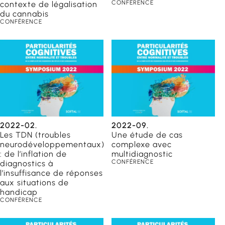
CONFÉRENCE
contexte de légalisation
du cannabis
CONFÉRENCE
du
2022-02.
2022-09.
Les TDN (troubles
Une étude de cas
neurodéveloppementaux)
complexe avec
: de l’inflation de
multidiagnostic
CONFÉRENCE
diagnostics à
éducateurs
l’insuffisance de réponses
 scolaires
aux situations de
handicap
CONFÉRENCE
ailleurs