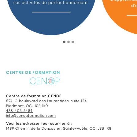
ses activités de perfectionnement.
d’
Centre de formation CENOP
574-C boulevard des Laurentides, suite 124
Piedmont, QC, J0R 1K0
438-406-6484
info@cenopformation.com
Veuillez adresser tout courrier à :
1489 Chemin de la Doncaster, Sainte-Adèle, QC, J8B 1R8