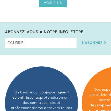
VOIR PLUS
ABONNEZ-VOUS À NOTRE INFOLETTRE
S'ABONNER
Des
expe
Un Centre qui conjugue
rigueur
possèdent d
scientifique
, approfondissement
pointe
des connaissances et
développe
professionnalisme à travers toutes
d’apprentis