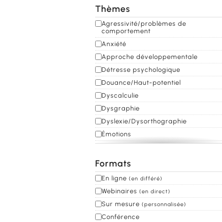
Thèmes
Thèmes
Agressivité/problèmes de
comportement
Anxiété
Approche développementale
Détresse psychologique
Douance/Haut-potentiel
Dyscalculie
Dysgraphie
Dyslexie/Dysorthographie
Émotions
Environnement numérique
Épisode Dépressif Caractérisé (EDC
Formats
Fonctions exécutives
Formats
En ligne
(en différé)
Genralité
Webinaires
(en direct)
Habiletés sociales
Sur mesure
(personnalisée)
Handicap intellectuel
Conférence