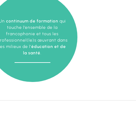
Un
continuum de formation
qui
touche l’ensemble de la
francophonie et tous les
rofessionnel(le)s œuvrant dans
les milieux de l’
éducation et de
la santé
.