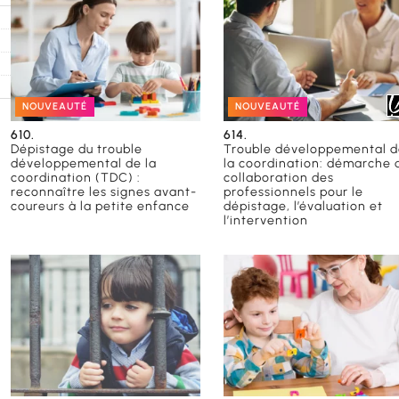
A)
rs
s
NOUVEAUTÉ
NOUVEAUTÉ
610.
614.
Dépistage du trouble
Trouble développemental 
développemental de la
la coordination: démarche 
coordination (TDC) :
collaboration des
reconnaître les signes avant-
professionnels pour le
coureurs à la petite enfance
dépistage, l’évaluation et
l’intervention