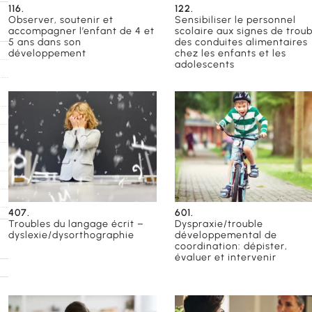
116.
122.
Observer, soutenir et
Sensibiliser le personnel
accompagner l’enfant de 4 et
scolaire aux signes de troub
5 ans dans son
des conduites alimentaires
développement
chez les enfants et les
adolescents
le
c
407.
601.
Troubles du langage écrit –
Dyspraxie/trouble
dyslexie/dysorthographie
développemental de
coordination: dépister,
évaluer et intervenir
e