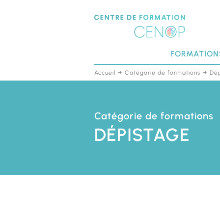
Passer
au
contenu
principal
FORMATION
Accueil
Catégorie de formations
Dép
Catégorie de formations
DÉPISTAGE