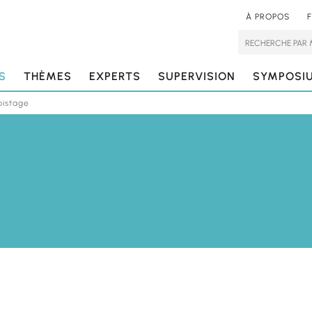
À PROPOS
RECHERCHE
PAR
MOTS-
S
THÈMES
EXPERTS
SUPERVISION
SYMPOSI
CLÉS
istage