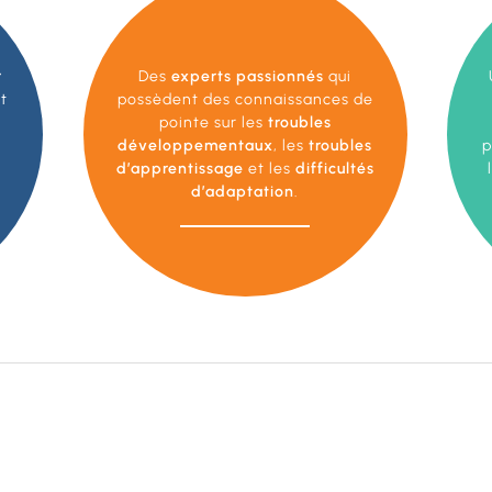
r
Des
experts passionnés
qui
t
possèdent des connaissances de
pointe sur les
troubles
développementaux
, les
troubles
p
d’apprentissage
et les
difficultés
d’adaptation
.